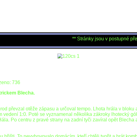
** Stránky jsou v postupné přestavb
zeno: 736
trickem Blecha.
d převzal otěže zápasu a určoval tempo. Lhota hrála v bloku a t
m vedení 1:0. Poté se vyznamenal několika zákroky lhotecký gól
 Hála. Po centru z pravé strany na zadní tyči zavíral opět Blecha
u hřišti. To nevyhovovalo domácím, kteří chtěli tvořit a hrát ko