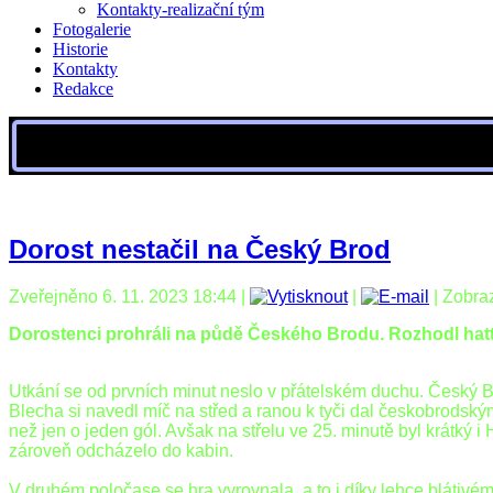
Kontakty-realizační tým
Fotogalerie
Historie
Kontakty
Redakce
Dorost nestačil na Český Brod
Zveřejněno 6. 11. 2023 18:44
|
|
| Zobra
Dorostenci prohráli na půdě Českého Brodu. Rozhodl hat
Utkání se od prvních minut neslo v přátelském duchu. Český Bro
Blecha si navedl míč na střed a ranou k tyči dal českobrodský
než jen o jeden gól. Avšak na střelu ve 25. minutě byl krátký i
zároveň odcházelo do kabin.
V druhém poločase se hra vyrovnala, a to i díky lehce blátivém