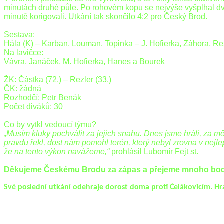
minutách druhé půle. Po rohovém kopu se nejvýše vyšplhal dvoug
minutě korigovali. Utkání tak skončilo 4:2 pro Český Brod.
Sestava:
Hála (K) – Karban, Louman, Topinka – J. Hofierka, Záhora, Re
Na lavičce:
Vávra, Janáček, M. Hofierka, Hanes a Bourek
ŽK: Částka (72.) – Rezler (33.)
ČK: žádná
Rozhodčí: Petr Benák
Počet diváků: 30
Co by vytkl vedoucí týmu?
„Musím kluky pochválit za jejich snahu. Dnes jsme hráli, za 
pravdu řekl, dost nám pomohl terén, který nebyl zrovna v nejl
že na tento výkon navážeme,“
prohlásil Lubomír Fejt st.
Děkujeme Českému Brodu za zápas a přejeme mnoho bod
Své poslední utkání odehraje dorost doma proti Čelákovicím. Hr