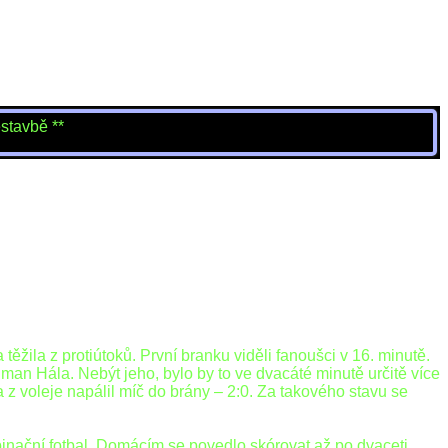
ě **
ěžila z protiútoků. První branku viděli fanoušci v 16. minutě.
man Hála. Nebýt jeho, bylo by to ve dvacáté minutě určitě více
 a z voleje napálil míč do brány – 2:0. Za takového stavu se
mbinační fotbal. Domácím se povedlo skórovat až po dvaceti