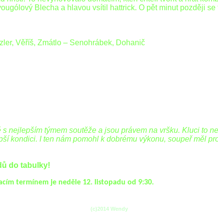
ólový Blecha a hlavou vsítil hattrick. O pět minut později se t
zler, Věříš, Zmátlo – Senohrábek, Dohanič
mě s nejlepším týmem soutěže a jsou právem na vršku. Kluci to 
epší kondici. I ten nám pomohl k dobrému výkonu, soupeř měl prob
ů do tabulky!
acím termínem je neděle 12. listopadu od 9:30.
(c)2014 Wendy