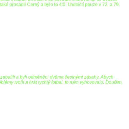
aké prosadil Černý a bylo to 4:0. Lhotečtí pouze v 72. a 79.
nezabalili a byli odměněni dvěma čestnými zásahy. Abych
lémy tvořit a hrát rychlý fotbal, to nám vyhovovalo. Doufám,