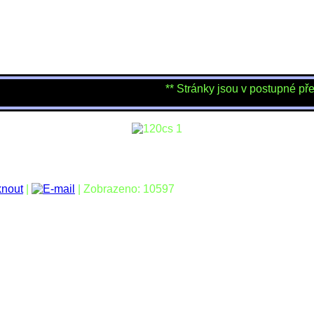
** Stránky jsou v postupné přestavb
|
| Zobrazeno: 10597