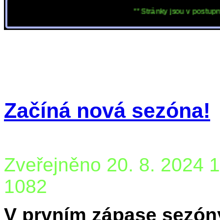
** Stránky jsou v postupné přesta
Začíná nová sezóna!
Zveřejněno 20. 8. 2024 
1082
V prvním zápase sezóny