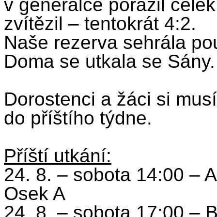
v generálce porazil cele
zvítězil – tentokrát 4:2.
Naše rezerva sehrála po
Doma se utkala se Sány.
Dorostenci a žáci si musí
do příštího týdne.
Příští utkání:
24. 8. – sobota 14:00 – A
Osek A
24. 8. – sobota 17:00 – B