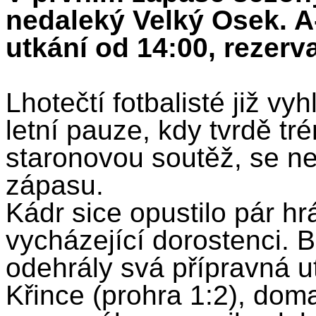
nedaleký Velký Osek. A
utkání od 14:00, rezerv
Lhotečtí fotbalisté již vy
letní pauze, kdy tvrdě tré
staronovou soutěž, se n
zápasu.
Kádr sice opustilo pár hr
vycházející dorostenci. 
odehrály svá přípravná ut
Křince (prohra 1:2), dom